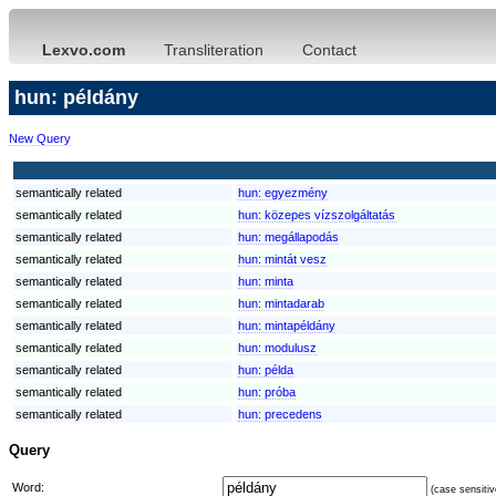
Lexvo.com
Transliteration
Contact
hun: példány
New Query
semantically related
hun:
egyezmény
semantically related
hun:
közepes vízszolgáltatás
semantically related
hun:
megállapodás
semantically related
hun:
mintát vesz
semantically related
hun:
minta
semantically related
hun:
mintadarab
semantically related
hun:
mintapéldány
semantically related
hun:
modulusz
semantically related
hun:
példa
semantically related
hun:
próba
semantically related
hun:
precedens
Query
Word:
(case sensitiv