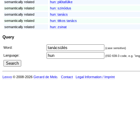
semantically related
hun:
pilótafülke
semantically related
hun:
szinódus
semantically related
hun:
tanács
semantically related
hun:
titkos tanács
semantically related
hun:
zsinat
Query
Word:
(case sensitive)
Language:
(ISO 639-3 code, e.g. "eng"
Lexvo
© 2008-2026
Gerard de Melo
.
Contact
Legal Information / Imprint