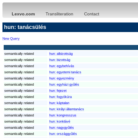
Lexvo.com
Transliteration
Contact
hun: tanácsülés
New Query
semantically related
hun:
albizottság
semantically related
hun:
bizottság
semantically related
hun:
egybehívás
semantically related
hun:
egyetemi tanács
semantically related
hun:
egyezmény
semantically related
hun:
egyházi gyûlés
semantically related
hun:
fejezet
semantically related
hun:
fogyókúra
semantically related
hun:
káptalan
semantically related
hun:
királyi államtanács
semantically related
hun:
kongresszus
semantically related
hun:
konklávé
semantically related
hun:
nagygyûlés
semantically related
hun:
országgyûlés