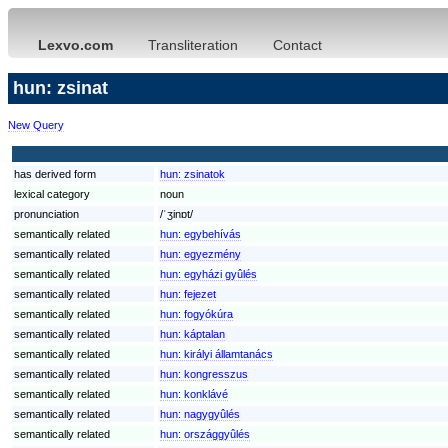
Lexvo.com
Transliteration
Contact
hun: zsinat
New Query
has derived form
hun:
zsinatok
lexical category
noun
pronunciation
/ˈʒinɒt/
semantically related
hun:
egybehívás
semantically related
hun:
egyezmény
semantically related
hun:
egyházi gyûlés
semantically related
hun:
fejezet
semantically related
hun:
fogyókúra
semantically related
hun:
káptalan
semantically related
hun:
királyi államtanács
semantically related
hun:
kongresszus
semantically related
hun:
konklávé
semantically related
hun:
nagygyûlés
semantically related
hun:
országgyûlés