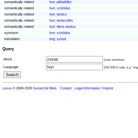
semantically related
hun:
pilótafülke
semantically related
hun:
szinódus
semantically related
hun:
tanács
semantically related
hun:
tanácsülés
semantically related
hun:
titkos tanács
synonym
hun:
szinódus
translation
eng:
synod
Query
Word:
(case sensitive)
Language:
(ISO 639-3 code, e.g. "eng"
Lexvo
© 2008-2026
Gerard de Melo
.
Contact
Legal Information / Imprint